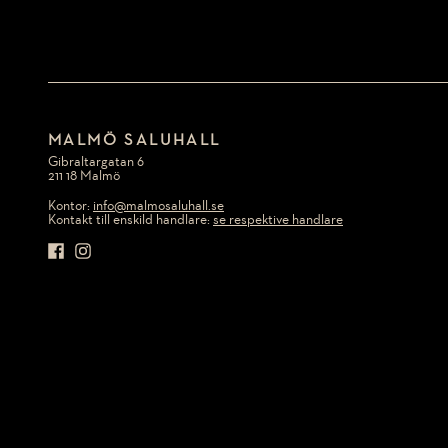
MALMÖ SALUHALL
Gibraltargatan 6
211 18 Malmö
Kontor:
info@malmosaluhall.se
Kontakt till enskild handlare:
se respektive handlare