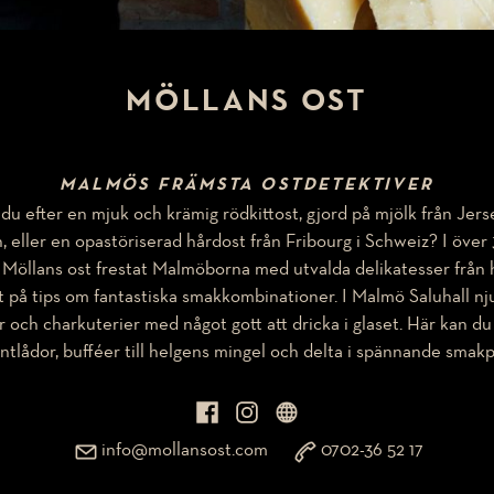
MÖLLANS OST
MALMÖS FRÄMSTA OSTDETEKTIVER
du efter en mjuk och krämig rödkittost, gjord på mjölk från Jer
, eller en opastöriserad hårdost från Fribourg i Schweiz? I över 
 Möllans ost frestat Malmöborna med utvalda delikatesser från 
t på tips om fantastiska smakkombinationer. I Malmö Saluhall nj
r och charkuterier med något gott att dricka i glaset. Här kan d
ntlådor, bufféer till helgens mingel och delta i spännande smakp
info@mollansost.com
0702-36 52 17