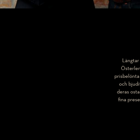
Längtar 
Österlen
prisbelönta
och bjudi
deras osta
fina prese