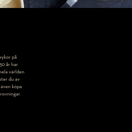
seykor på
30 år har
hela världen
uter du av
u även köpa
rovningar.