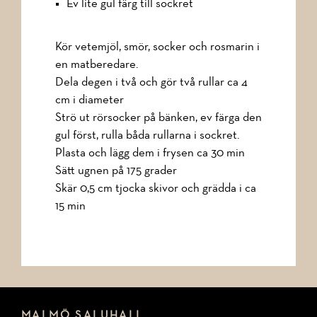
Ev lite gul färg till sockret
Kör vetemjöl, smör, socker och rosmarin i
en matberedare.
Dela degen i två och gör två rullar ca 4
cm i diameter
Strö ut rörsocker på bänken, ev färga den
gul först, rulla båda rullarna i sockret.
Plasta och lägg dem i frysen ca 30 min
Sätt ugnen på 175 grader
Skär 0,5 cm tjocka skivor och grädda i ca
15 min
MALMÖ SALUHALL