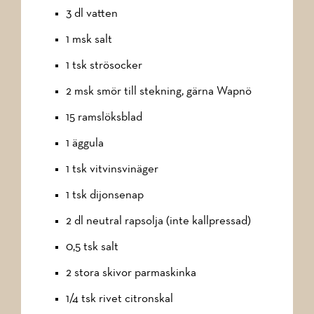
3 dl vatten
1 msk salt
1 tsk strösocker
2 msk smör till stekning, gärna Wapnö
15 ramslöksblad
1 äggula
1 tsk vitvinsvinäger
1 tsk dijonsenap
2 dl neutral rapsolja (inte kallpressad)
0,5 tsk salt
2 stora skivor parmaskinka
1/4 tsk rivet citronskal