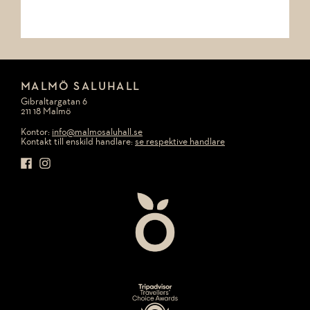
MALMÖ SALUHALL
Gibraltargatan 6
211 18 Malmö
Kontor:
info@malmosaluhall.se
Kontakt till enskild handlare:
se respektive handlare