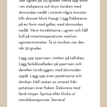
Sätt ugnen på 150 grader. Hetta upp smör
i en stekpanna och bryn torsken med
skinnsidan nedåt i smöret några minuter
tills skinnet blivit frasigt. Lägg fiskbitarna
på en form med galler, med skinnsidan
nedåt. Värm torskbitarna i ugnen och håll
koll på innertemperaturen med en
ugnstermometer. Ta ut torsken när den
når 50 grader.
Lägg upp sparrisen i mitten på tallriken.
Lägg fänkålssalladen på sparrisen och
därefter torskryggen, med skinnsidan
uppåt. Lägg upp även potatisarna och
skinkan. Häll resten av smöret från
potatisen över fisken. Dekorera med
färsk timjan. Spritsa eller klicka ut
ramslöksmajonnäs. Servera!