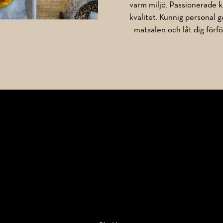
varm miljö. Passionerade k
kvalitet. Kunnig personal 
matsalen och låt dig förf