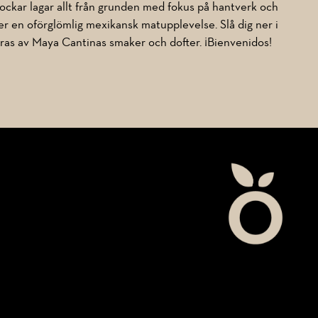
ockar lagar allt från grunden med fokus på hantverk och
ger en oförglömlig mexikansk matupplevelse. Slå dig ner i
öras av Maya Cantinas smaker och dofter. ¡Bienvenidos!